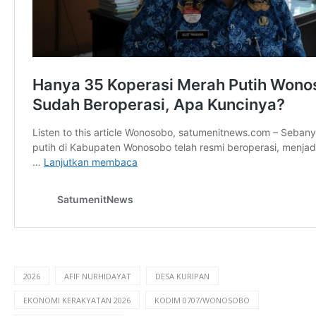
2026
AFIF NURHIDAYAT
DESA KURIPAN
EKONOMI KERAKYATAN 2026
KODIM 0707/WONOSOBO