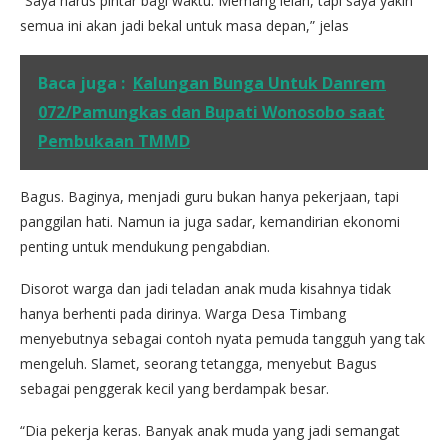
“Saya harus pintar bagi waktu. Memang lelah, tapi saya yakin
semua ini akan jadi bekal untuk masa depan,” jelas
Baca juga :
Kalungan Bunga Untuk Danrem
072/Pamungkas dan Bupati Wonosobo saat
Pembukaan TMMD
Bagus. Baginya, menjadi guru bukan hanya pekerjaan, tapi
panggilan hati. Namun ia juga sadar, kemandirian ekonomi
penting untuk mendukung pengabdian.
Disorot warga dan jadi teladan anak muda kisahnya tidak
hanya berhenti pada dirinya. Warga Desa Timbang
menyebutnya sebagai contoh nyata pemuda tangguh yang tak
mengeluh. Slamet, seorang tetangga, menyebut Bagus
sebagai penggerak kecil yang berdampak besar.
“Dia pekerja keras. Banyak anak muda yang jadi semangat