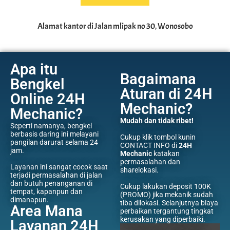
Alamat kantor di Jalan mlipak no 30, Wonosobo
Apa itu
Bagaimana
Bengkel
Aturan di 24H
Online 24H
Mechanic?
Mechanic?
Mudah dan tidak ribet!
Seperti namanya, bengkel
berbasis daring ini melayani
Cukup klik tombol kunin
pangilan darurat selama 24
CONTACT INFO di
24H
jam.
Mechanic
katakan
permasalahan dan
Layanan ini sangat cocok saat
sharelokasi.
terjadi permasalahan di jalan
dan butuh penanganan di
Cukup lakukan deposit 100K
tempat, kapanpun dan
(PROMO) jika mekanik sudah
dimanapun.
tiba dilokasi. Selanjutnya biaya
Area Mana
perbaikan tergantung tingkat
kerusakan yang diperbaiki.
Layanan 24H