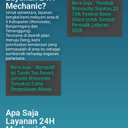
Baca juga :
Pemkab
Mechanic?
Wonosobo Siapkan 23
Untuk sementara, layanan
Titik Festival Balon
bengkel kami melayani area di
Udara untuk Sambut
3 Kabupaten (Wonosobo,
Pemudik Lebaran
Banjarnegara dan
2026
Temanggung).
Terutama di daerah jalan
menuju Dieng, kami
prioritaskan kendaraan yang
bermasalah di area itu sebagai
sumbansih terhadap kegiatan
pariwisata.
Baca juga :
Menguliti
Isi Tambi Tea Resort,
Jurnalis Wonosobo
Temukan Fakta
Pengelolaan Wisata
Apa Saja
Layanan 24H