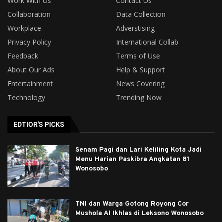
Work With Us
Contact Us
Collaboration
Data Collection
Workplace
Adverstising
Privacy Policy
International Collab
Feedback
Terms of Use
About Our Ads
Help & Support
Entertainment
News Covering
Technology
Trending Now
EDTIOR'S PICKS
Senam Pagi dan Lari Keliling Kota Jadi
Menu Harian Paskibra Angkatan 81
Wonosobo
TNI dan Warga Gotong Royong Cor
Mushola Al Ikhlas di Leksono Wonosobo