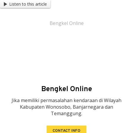
Listen to this article
Bengkel Online
24H Mechanic
Layanan 24 jam panggilan yang akan mengatasi
permasalahan kendaraan anda, dimanapun dan
kapanpun
Bengkel Online
Jika memiliki permasalahan kendaraan di Wilayah
Kabupaten Wonosobo, Banjarnegara dan
Temanggung.
CONTACT INFO