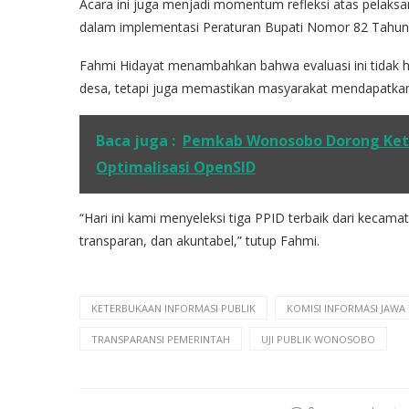
Acara ini juga menjadi momentum refleksi atas pelak
dalam implementasi Peraturan Bupati Nomor 82 Tahun 
Fahmi Hidayat menambahkan bahwa evaluasi ini tidak 
desa, tetapi juga memastikan masyarakat mendapatkan 
Baca juga :
Pemkab Wonosobo Dorong Kete
Optimalisasi OpenSID
“Hari ini kami menyeleksi tiga PPID terbaik dari kecama
transparan, dan akuntabel,” tutup Fahmi.
KETERBUKAAN INFORMASI PUBLIK
KOMISI INFORMASI JAWA
TRANSPARANSI PEMERINTAH
UJI PUBLIK WONOSOBO