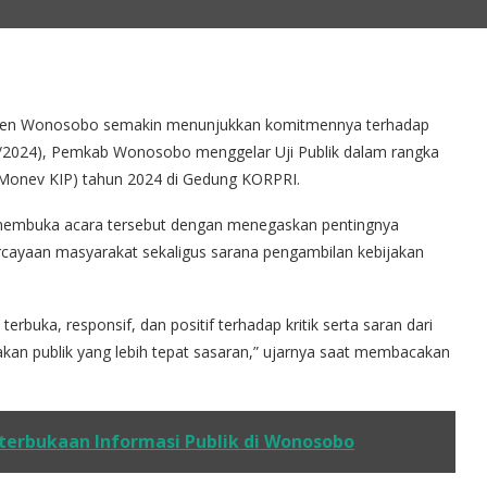
ten Wonosobo semakin menunjukkan komitmennya terhadap
/12/2024), Pemkab Wonosobo menggelar Uji Publik dalam rangka
 (Monev KIP) tahun 2024 di Gedung KORPRI.
embuka acara tersebut dengan menegaskan pentingnya
rcayaan masyarakat sekaligus sarana pengambilan kebijakan
erbuka, responsif, dan positif terhadap kritik serta saran dari
akan publik yang lebih tepat sasaran,” ujarnya saat membacakan
eterbukaan Informasi Publik di Wonosobo