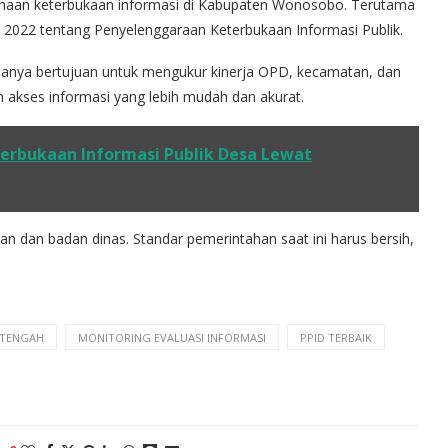
sanaan keterbukaan informasi di Kabupaten Wonosobo. Terutama
2022 tentang Penyelenggaraan Keterbukaan Informasi Publik.
hanya bertujuan untuk mengukur kinerja OPD, kecamatan, dan
akses informasi yang lebih mudah dan akurat.
rbukaan Informasi Publik Desa Lewat
tan dan badan dinas. Standar pemerintahan saat ini harus bersih,
 TENGAH
MONITORING EVALUASI INFORMASI
PPID TERBAIK