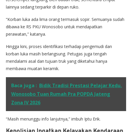
lainnya sedang terparkir di depan ruko.
“Korban luka ada lima orang termasuk sopir. Semuanya sudah
dibawa ke RS PKU Wonosobo untuk mendapatkan
perawatan,” katanya.
Hingga kini, proses identifikasi terhadap pengemudi dan
korban luka masih berlangsung. Petugas juga tengah
mendalami asal dan tujuan truk yang diketahui hanya
membawa muatan keramik.
Baca juga :
Bidik Tradisi Prestasi Pelajar Kedu,
Wonosobo Tuan Rumah Pra POPDA Jateng
Zona IV 2026
“Masih menunggu info lanjutnya,” imbuh Iptu Erik.
Kepolisian Ingatkan Kelayakan Kendaraan