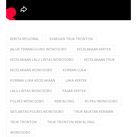
BERITA REGIONAL
EVAKUASI TRUK TRONTON
JALUR TEMANGGUNG WONOSOBO
KECELAKAAN KERTEK
KECELAKAAN LALU LINTAS WONOSOBO
KECELAKAAN TRUK
KECELAKAAN WONOSOBO
KORBAN LUKA
KORBAN LUKA KECELAKAAN
LAKA KERTEK
LALU LINTAS WONOSOBO
PASAR KERTEK
POLRES WONOSOBO
REM BLONG
RS PKU WONOSOBO
SATLANTAS POLRES WONOSOBO
TRUK MUATAN KERAMIK
TRUK TRONTON
TRUK TRONTON REM BLONG
WONOSOBO