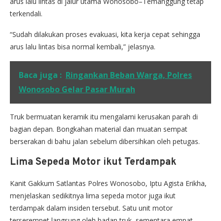
arus lalu lintas di jalur utama Wonosobo–Temanggung tetap
terkendali.
“Sudah dilakukan proses evakuasi, kita kerja cepat sehingga
arus lalu lintas bisa normal kembali,” jelasnya.
Baca juga :
Ringankan Beban Warga, Polres
Wonosobo Gelar Pasar Murah
Truk bermuatan keramik itu mengalami kerusakan parah di
bagian depan. Bongkahan material dan muatan sempat
berserakan di bahu jalan sebelum dibersihkan oleh petugas.
Lima Sepeda Motor ikut Terdampak
Kanit Gakkum Satlantas Polres Wonosobo, Iptu Agista Erikha,
menjelaskan sedikitnya lima sepeda motor juga ikut
terdampak dalam insiden tersebut. Satu unit motor
terserempet langsung oleh badan truk, sementara empat