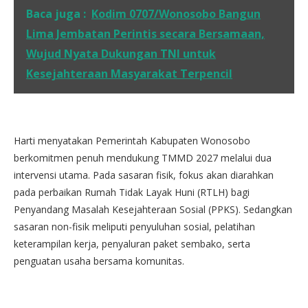
Baca juga :
Kodim 0707/Wonosobo Bangun
Lima Jembatan Perintis secara Bersamaan,
Wujud Nyata Dukungan TNI untuk
Kesejahteraan Masyarakat Terpencil
Harti menyatakan Pemerintah Kabupaten Wonosobo
berkomitmen penuh mendukung TMMD 2027 melalui dua
intervensi utama. Pada sasaran fisik, fokus akan diarahkan
pada perbaikan Rumah Tidak Layak Huni (RTLH) bagi
Penyandang Masalah Kesejahteraan Sosial (PPKS). Sedangkan
sasaran non-fisik meliputi penyuluhan sosial, pelatihan
keterampilan kerja, penyaluran paket sembako, serta
penguatan usaha bersama komunitas.