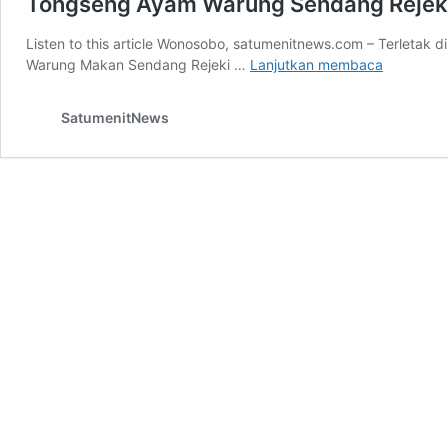
Tongseng Ayam Warung Sendang Rejek
Listen to this article Wonosobo, satumenitnews.com – Terletak 
Tongseng
Warung Makan Sendang Rejeki …
Lanjutkan membaca
Ayam
Warung
SatumenitNews
Sendang
Rejeki
Binangun
Wonosob