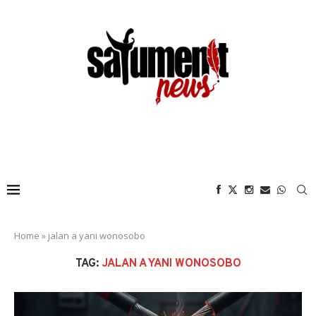
Home
»
jalan a yani wonosobo
TAG:
JALAN A YANI WONOSOBO