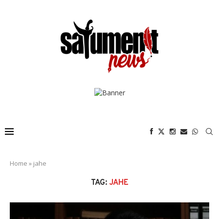
Home
»
jahe
TAG:
JAHE