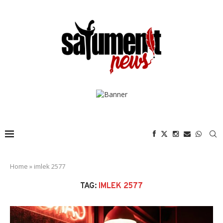
Home
»
imlek 2577
TAG:
IMLEK 2577