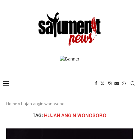
Home
»
hujan angin wonosobo
TAG:
HUJAN ANGIN WONOSOBO