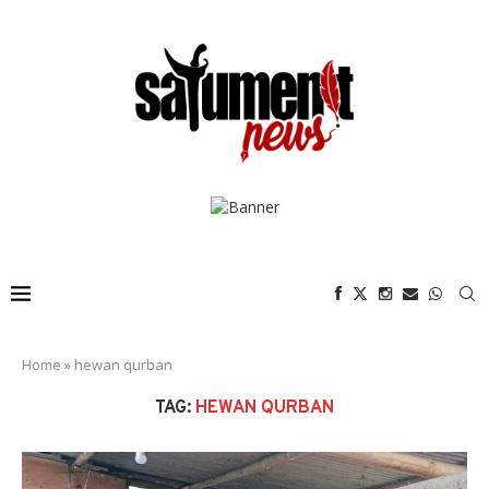
Home
»
hewan qurban
TAG:
HEWAN QURBAN