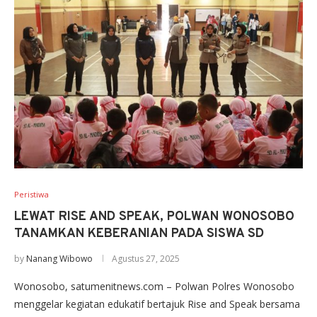
Peristiwa
LEWAT RISE AND SPEAK, POLWAN WONOSOBO
TANAMKAN KEBERANIAN PADA SISWA SD
by
Nanang Wibowo
Agustus 27, 2025
Wonosobo, satumenitnews.com – Polwan Polres Wonosobo
menggelar kegiatan edukatif bertajuk Rise and Speak bersama