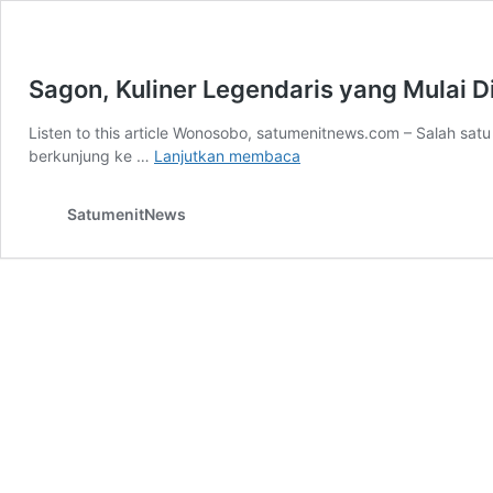
Sagon, Kuliner Legendaris yang Mulai 
Listen to this article Wonosobo, satumenitnews.com – Salah satu
Sagon,
berkunjung ke …
Lanjutkan membaca
Kuliner
Legendaris
SatumenitNews
yang
Mulai
Dikenal
Kembali
di
Wonosobo