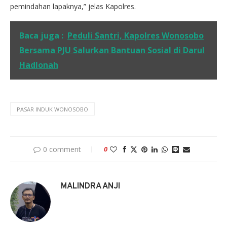
pemindahan lapaknya,” jelas Kapolres.
Baca juga :
Peduli Santri, Kapolres Wonosobo
Bersama PJU Salurkan Bantuan Sosial di Darul
Hadlonah
PASAR INDUK WONOSOBO
0 comment
0
MALINDRA ANJI