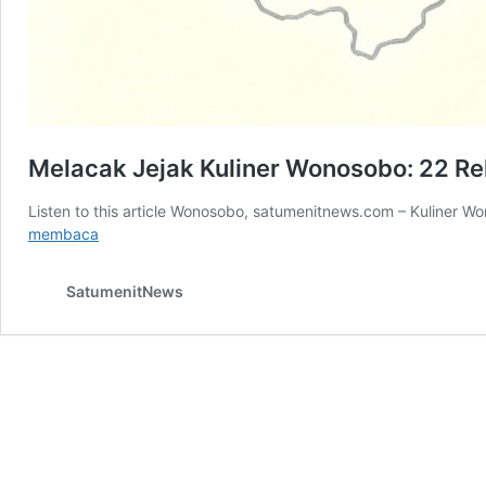
Melacak Jejak Kuliner Wonosobo: 22 
Listen to this article Wonosobo, satumenitnews.com – Kuliner
Melacak
membaca
Jejak
Kuliner
SatumenitNews
Wonosobo:
22
Rekomendasi
dengan
Panduan
Google
Maps