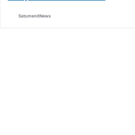
Klarifikasi
Isu
SatumenitNews
Jalur
Dieng
Putus,
Pastikan
Rute
Utama
Aman
Dilalui