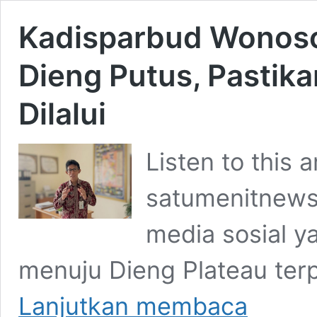
Kadisparbud Wonosobo
Dieng Putus, Pastik
Dilalui
Listen to this 
satumenitnews
media sosial 
menuju Dieng Plateau terp
Kadisparbud
Lanjutkan membaca
Wonosobo