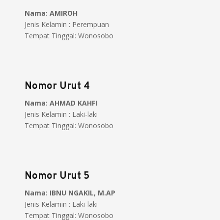
Nama: AMIROH
Jenis Kelamin : Perempuan
Tempat Tinggal: Wonosobo
Nomor Urut 4
Nama: AHMAD KAHFI
Jenis Kelamin : Laki-laki
Tempat Tinggal: Wonosobo
Nomor Urut 5
Nama: IBNU NGAKIL, M.AP
Jenis Kelamin : Laki-laki
Tempat Tinggal: Wonosobo