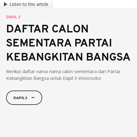
Listen to this article
DAPIL 3
DAFTAR CALON
SEMENTARA PARTAI
KEBANGKITAN BANGSA
Berikut daftar nama-nama calon sementara dari Partai
Kebangkitan Bangsa untuk Dapil 3 Wonosobo
DAPIL 2