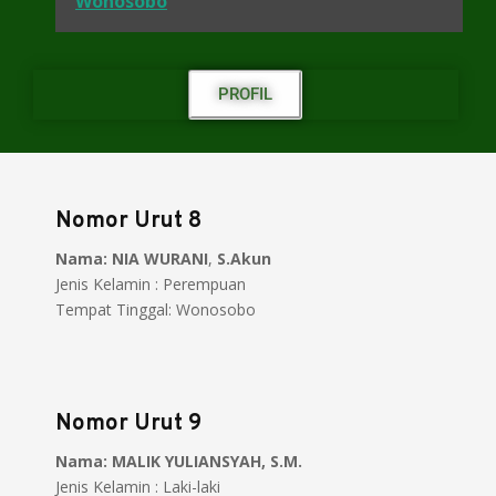
Wonosobo
PROFIL
Nomor Urut 8
Nama: NIA WURANI
,
S.Akun
Jenis Kelamin : Perempuan
Tempat Tinggal: Wonosobo
Nomor Urut 9
Nama: MALIK YULIANSYAH, S.M.
Jenis Kelamin : Laki-laki