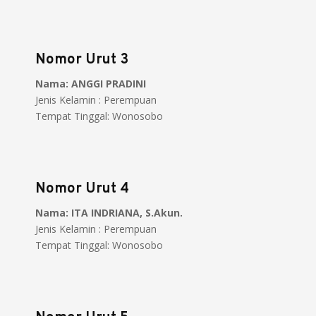
Nomor Urut 3
Nama: ANGGI PRADINI
Jenis Kelamin : Perempuan
Tempat Tinggal: Wonosobo
Nomor Urut 4
Nama: ITA INDRIANA, S.Akun.
Jenis Kelamin : Perempuan
Tempat Tinggal: Wonosobo