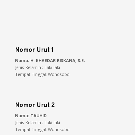
Nomor Urut 1
Nama: H. KHAEDAR RISKANA, S.E.
Jenis Kelamin : Laki-laki
Tempat Tinggal: Wonosobo
Nomor Urut 2
Nama: TAUHID
Jenis Kelamin : Laki-laki
Tempat Tinggal: Wonosobo