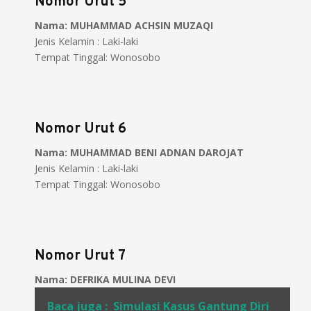
Nomor Urut 5
Nama: MUHAMMAD ACHSIN MUZAQI
Jenis Kelamin : Laki-laki
Tempat Tinggal: Wonosobo
Nomor Urut 6
Nama: MUHAMMAD BENI ADNAN DAROJAT
Jenis Kelamin : Laki-laki
Tempat Tinggal: Wonosobo
Nomor Urut 7
Nama: DEFRIKA MULINA DEVI
Baca juga :
Simulasi Kasus Gantung Diri