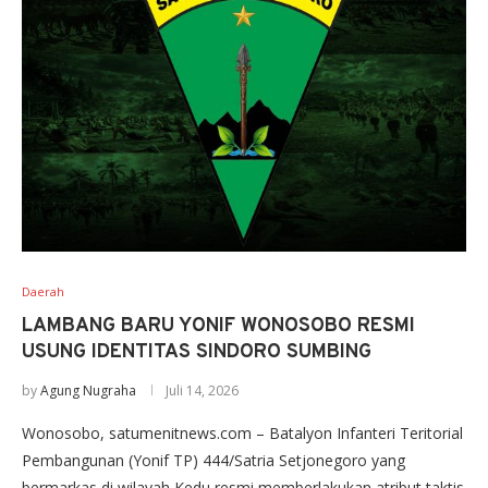
Daerah
LAMBANG BARU YONIF WONOSOBO RESMI
USUNG IDENTITAS SINDORO SUMBING
by
Agung Nugraha
Juli 14, 2026
Wonosobo, satumenitnews.com – Batalyon Infanteri Teritorial
Pembangunan (Yonif TP) 444/Satria Setjonegoro yang
bermarkas di wilayah Kedu resmi memberlakukan atribut taktis