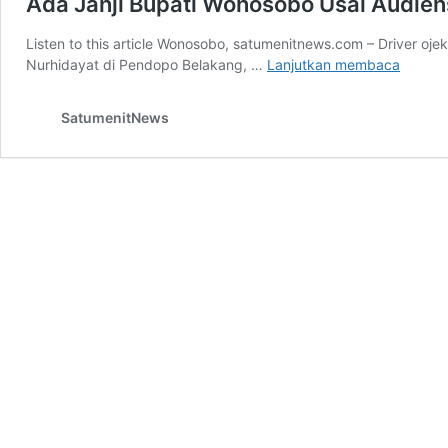
Ada Janji Bupati Wonosobo Usai Audiens
Listen to this article Wonosobo, satumenitnews.com – Driver oj
Ada
Nurhidayat di Pendopo Belakang, …
Lanjutkan membaca
Janji
Bupati
SatumenitNews
Wonos
Usai
Audiens
Ojol,
Apa
Isinya?